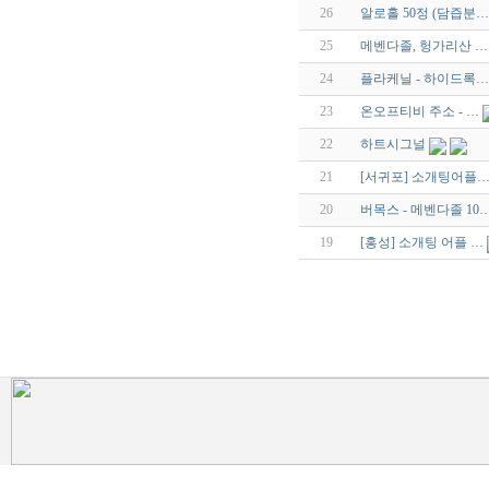
26
알로홀 50정 (담즙분…
25
메벤다졸, 헝가리산 …
24
플라케닐 - 하이드록…
23
온오프티비 주소 - …
22
하트시그널
21
[서귀포] 소개팅어플
20
버목스 - 메벤다졸 10
19
[홍성] 소개팅 어플 …