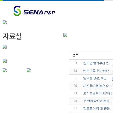
번호
33
청소년 발기부전 인…
32
메벤다졸, 헝가리산 …
31
알로홀 성분, 효능, …
30
저신용대출 높은 승…
29
오미크론 KP.3 재유행
28
두 번째 남편이 절륜…
27
알로홀 50정 (담즙분…