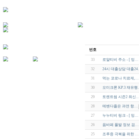
번호
33
로얄티비 주소 - [ 밍…
32
24시 대출상담 대출24
31
먹는 코로나 치료제,…
30
오미크론 KP.3 재유행
29
토렌트썸 시즌2 최신
28
메벤다졸은 과연 항…
27
누누티비 링크 - [ 밍…
26
음바페 풀발 정보 검…
25
조루증 극복을 위한 …