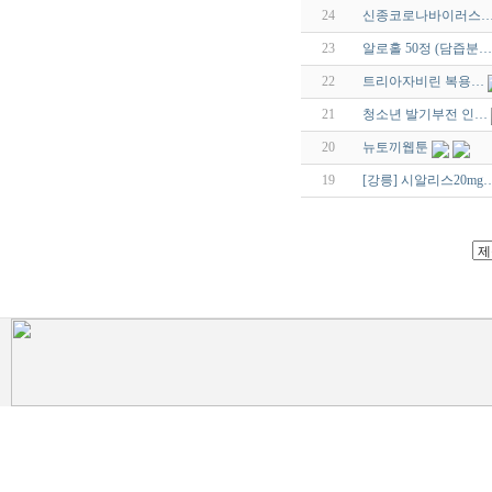
24
신종코로나바이러스
23
알로홀 50정 (담즙분…
22
트리아자비린 복용…
21
청소년 발기부전 인…
20
뉴토끼웹툰
19
[강릉] 시알리스20mg