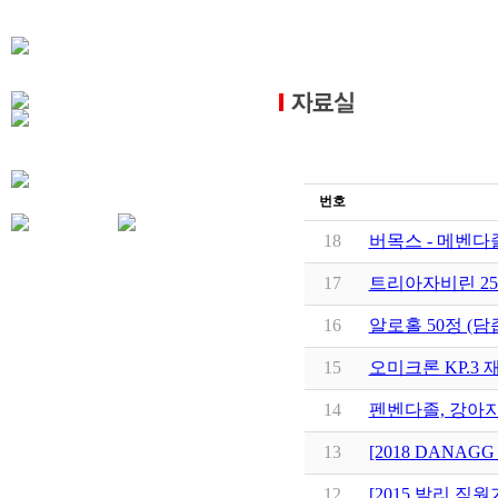
번호
18
버목스 - 메벤다졸
17
트리아자비린 250
16
알로홀 50정 (
15
오미크론 KP.3
14
펜벤다졸, 강아
13
[2018 DANAG
12
[2015 발리 직