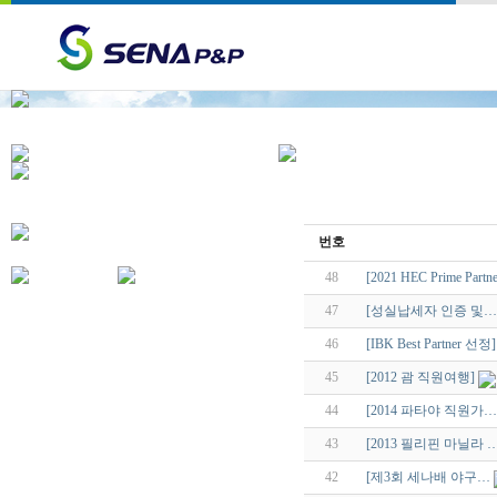
번호
48
[2021 HEC Prime Part
47
[성실납세자 인증 및…
46
[IBK Best Partner 선정]
45
[2012 괌 직원여행]
44
[2014 파타야 직원가…
43
[2013 필리핀 마닐라 
42
[제3회 세나배 야구…