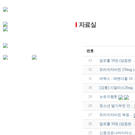
번호
33
알로홀 50정 (담즙분…
32
트리아자비린 250mg x
31
버목스 - 메벤다졸 10
30
[강릉] 시알리스20mg
29
뉴토끼웹툰
28
청소년 발기부전 인…
27
트리아자비린 복용…
26
알로홀 50정 (담즙분…
25
신종코로나바이러스