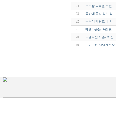
24
조루증 극복을 위한 …
23
음바페 풀발 정보 검…
22
누누티비 링크 - [ 밍…
21
메벤다졸은 과연 항…
20
토렌트썸 시즌2 최신
19
오미크론 KP.3 재유행