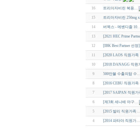
16
트리아자비린 복용…
15
트리아자비린 250mg x
14
버목스 - 메벤다졸 10
13
[2021 HEC Prime Part
12
[IBK Best Partner 선정]
11
[2020 LAOS 직원가족
10
[2018 DANAGG 직
9
500만불 수출의탑 수
8
[2016 CEBU 직원가족
7
[2017 SAIPAN 직원
6
[제3회 세나배 야구…
5
[2015 발리 직원가족 
4
[2014 파타야 직원가…