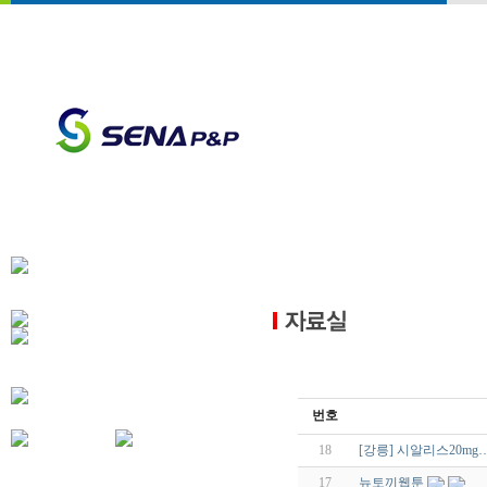
번호
18
[강릉] 시알리스20mg
17
뉴토끼웹툰