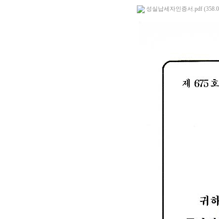
성실납세자인증서.pdf (358.0