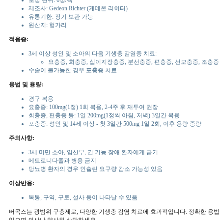
포장 단위: 6정/팩
제조사: Gedeon Richter (게데온 리히터)
유통기한: 장기 보관 가능
원산지: 헝가리
적응증:
3세 이상 성인 및 소아의 다음 기생충 감염증 치료:
요충증, 회충증, 십이지장충증, 분선충증, 편충증, 선모충증, 조충증
수술이 불가능한 경우 포충증 치료
용법 및 용량:
경구 복용
요충증: 100mg(1정) 1회 복용, 2-4주 후 재투여 권장
회충증, 편충증 등: 1일 200mg(1정씩 아침, 저녁) 3일간 복용
포충증: 성인 및 14세 이상 - 첫 3일간 500mg 1일 2회, 이후 용량 증량
주의사항:
3세 미만 소아, 임산부, 간 기능 장애 환자에게 금기
메트로니다졸과 병용 금지
당뇨병 환자의 경우 인슐린 요구량 감소 가능성 있음
이상반응:
복통, 구역, 구토, 설사 등이 나타날 수 있음
버목스는 광범위 구충제로, 다양한 기생충 감염 치료에 효과적입니다. 정확한 용법