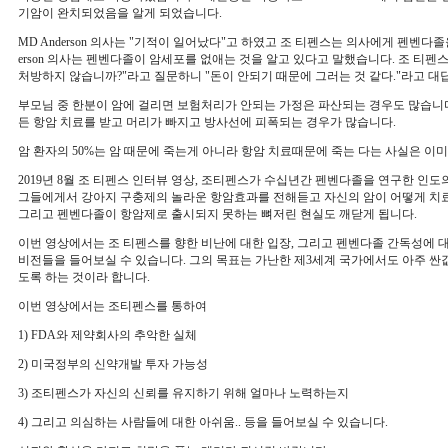
기암이 완치되었음을 알게 되었습니다.
MD Anderson 의사는 "기적이 일어났다"고 하였고 조 티펜스는 의사에게 펜벤다졸
erson 의사는 펜벤다졸이 암세포를 없애는 것을 알고 있다고 말했습니다. 조 티펜
처방하지 않습니까?"라고 질문하니 "돈이 안되기 때문에 그러는 것 같다."라고 대
부모님 중 한분이 암에 걸리면 보험처리가 안되는 가정은 파산되는 경우도 많습니다.
든 항암 치료를 받고 머리가 빠지고 방사선에 피폭되는 경우가 많습니다.
암 환자의 50%는 암 때문에 죽는게 아니라 항암 치료때문에 죽는 다는 사실은 이미
2019년 8월 조 티펜스 인터뷰 영상, 조티펜스가 수십년간 펜벤다졸을 연구한 인
그들에게서 강아지 구충제의 놀라운 항암효과를 전해듣고 자신의 암이 어떻게 치료
그리고 펜벤다졸이 항암제로 출시되지 못하는 뼈저린 현실도 깨닫게 됩니다.
이번 영상에서는 조 티펜스를 향한 비난에 대한 입장, 그리고 펜벤다졸 간독성에 
비전들을 들어보실 수 있습니다. 그의 목표는 가난한 제3세계 국가에서도 아주 싼
도록 하는 것이라 합니다.
이번 영상에서는 조티펜스를 통하여
1) FDA와 제약회사의 추악한 실체
2) 미국정부의 신약개발 투자 가능성
3) 조티펜스가 자신의 신뢰를 유지하기 위해 얼마나 노력하는지
4) 그리고 의심하는 사람들에 대한 아쉬움.. 등을 들어보실 수 있습니다.