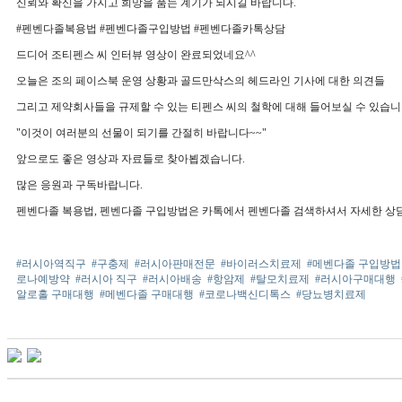
신뢰와 확신을 가지고 희망을 품는 계기가 되시길 바랍니다.
#펜벤다졸복용법 #펜벤다졸구입방법 #펜벤다졸카톡상담
드디어 조티펜스 씨 인터뷰 영상이 완료되었네요^^
오늘은 조의 페이스북 운영 상황과 골드만삭스의 헤드라인 기사에 대한 의견들
그리고 제약회사들을 규제할 수 있는 티펜스 씨의 철학에 대해 들어보실 수 있습니
"이것이 여러분의 선물이 되기를 간절히 바랍니다~~"
앞으로도 좋은 영상과 자료들로 찾아뵙겠습니다.
많은 응원과 구독바랍니다.
펜벤다졸 복용법, 펜벤다졸 구입방법은 카톡에서 펜벤다졸 검색하셔서 자세한 상담
#러시아역직구
#구충제
#러시아판매전문
#바이러스치료제
#메벤다졸 구입방법
로나예방약
#러시아 직구
#러시아배송
#항암제
#탈모치료제
#러시아구매대행
알로홀 구매대행
#메벤다졸 구매대행
#코로나백신디톡스
#당뇨병치료제