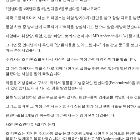
#펜벤다졸 #메벤다졸 #알벤다졸 #플루벤다졸 #파나쿠어C
미국 오클라호마에 사는 조 티펜스는 페암 말기(4기) 진단을 받고 항암 치료를 받
항암 치료 중 방사선에 피폭되어 기억력을 상실하기도 했으나 암은 재발하였습니다
페암에서 췌장암, 위암, 간암, 뼈암으로까지 전이되어 MD Anderson에서 3개월 
그러던 중 인터넷에서 우연히 "암 환자들을 도와 드립니다"라는 광고 문구를 보고
아는 수의사였습니다.
수의사는 조 티펜스를 만나서 자신이 잘 아는 여성 과학자의 이야기를 했습니다.
그 여성 과학자는 쥐를 상대로 암에 대한 임상실험을 하던 중이었는데 몇년간 키우
염됐다는 사실을 알게 되었습니다.
쥐들을 기생충에서 구하기 위해서 동물용 기생충약인 펜벤다졸(Fenbendazole)을
게 있던 암세포가 다 사라진 것을 발견했습니다.
물론 임상실험하던 일은 수포로 돌아 갔지만 펜벤다졸이 암세포를 박멸한다는 것을
그리고 얼마후 그 여성 과학자는 뇌암 4기 진단을 받게 되고 펜벤다졸을 복용하기
펜벤다졸을 3개월간 복용하고 여 과학자는 뇌암이 완치되었습니다.
#조티펜스인터뷰 #말기암완치
조 티펜스는 지인인 수의사의 말을 듣고 어차피 3개월 시한부 인생이므로 펜벤
복용한 방법대로 복용하였습니다. 4개월동안 복용하고 MD Anderson에서 검진을