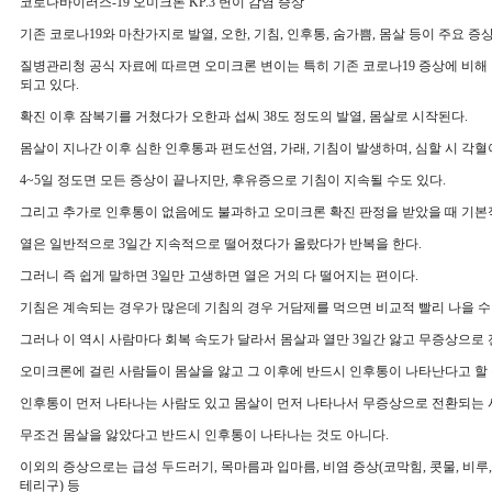
코로나바이러스-19 오미크론 KP.3 변이 감염 증상
기존 코로나19와 마찬가지로 발열, 오한, 기침, 인후통, 숨가쁨, 몸살 등이 주요 증
질병관리청 공식 자료에 따르면 오미크론 변이는 특히 기존 코로나19 증상에 비해
되고 있다.
확진 이후 잠복기를 거쳤다가 오한과 섭씨 38도 정도의 발열, 몸살로 시작된다.
몸살이 지나간 이후 심한 인후통과 편도선염, 가래, 기침이 발생하며, 심할 시 각혈
4~5일 정도면 모든 증상이 끝나지만, 후유증으로 기침이 지속될 수도 있다.
그리고 추가로 인후통이 없음에도 불과하고 오미크론 확진 판정을 받았을 때 기본
열은 일반적으로 3일간 지속적으로 떨어졌다가 올랐다가 반복을 한다.
그러니 즉 쉽게 말하면 3일만 고생하면 열은 거의 다 떨어지는 편이다.
기침은 계속되는 경우가 많은데 기침의 경우 거담제를 먹으면 비교적 빨리 나을 수 
그러나 이 역시 사람마다 회복 속도가 달라서 몸살과 열만 3일간 앓고 무증상으로
오미크론에 걸린 사람들이 몸살을 앓고 그 이후에 반드시 인후통이 나타난다고 할 
인후통이 먼저 나타나는 사람도 있고 몸살이 먼저 나타나서 무증상으로 전환되는 
무조건 몸살을 앓았다고 반드시 인후통이 나타나는 것도 아니다.
이외의 증상으로는 급성 두드러기, 목마름과 입마름, 비염 증상(코막힘, 콧물, 비루,
테리구) 등