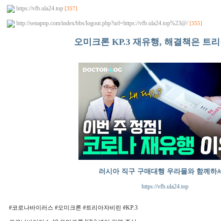
https://vfb.ula24.top
[357]
http://senapnp.com/index/bbs/logout.php?url=https://vfb.ula24.top%23@/
[355]
오미크론 KP.3 재유행, 해결책은 트
러시아 직구 구매대행 우라몰와 함께하
https://vfb.ula24.top
#코로나바이러스 #오미크론 #트리아자비린 #KP.3