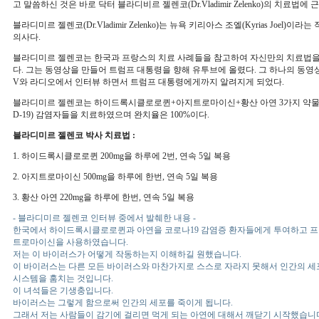
고 말씀하신 것은 바로 닥터 블라디비르 젤렌코(Dr.Vladimir Zelenko)의 치료법에
블라디미르 젤렌코(Dr.Vladimir Zelenko)는 뉴욕 키리아스 조엘(Kyrias Joel
의사다.
블라디미르 젤렌코는 한국과 프랑스의 치료 사례들을 참고하여 자신만의 치료법을
다. 그는 동영상을 만들어 트럼프 대통령을 향해 유투브에 올렸다. 그 하나의 동영상
V와 라디오에서 인터뷰 하면서 트럼프 대통령에게까지 알려지게 되었다.
블라디미르 젤렌코는 하이드록시클로로퀸+아지트로마이신+황산 아연 3가지 약물로 이
D-19) 감염자들을 치료하였으며 완치율은 100%이다.
블라디미르 젤렌코 박사 치료법 :
1. 하이드록시클로로퀸 200mg을 하루에 2번, 연속 5일 복용
2. 아지트로마이신 500mg을 하루에 한번, 연속 5일 복용
3. 황산 아연 220mg을 하루에 한번, 연속 5일 복용
- 블라디미르 젤렌코 인터뷰 중에서 발췌한 내용 -
한국에서 하이드록시클로로퀸과 아연을 코로나19 감염증 환자들에게 투여하고 
트로마이신을 사용하였습니다.
저는 이 바이러스가 어떻게 작동하는지 이해하길 원했습니다.
이 바이러스는 다른 모든 바이러스와 마찬가지로 스스로 자라지 못해서 인간의 세
시스템을 훔치는 것입니다.
이 녀석들은 기생충입니다.
바이러스는 그렇게 함으로써 인간의 세포를 죽이게 됩니다.
그래서 저는 사람들이 감기에 걸리면 먹게 되는 아연에 대해서 깨닫기 시작했습니