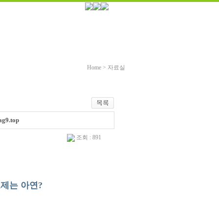
Home
>
자료실
9.top
조회 : 891
료제는 아연?