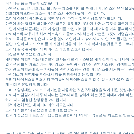
거기에는 숨은 이유가 있었습니다.
아연은 리프리케이츠라고 불리우는 효소를 제어할 수 있어 바이러스의 유전 물질을
리프리케이츠라는 효소는 바이러스의 숫자가 늘어 나게 합니다.
그런데 아연이 바이러스를 꼼짝 못하게 한다는 것은 상상도 못한 일입니다.
아연이 하는 역할은 바이러스가 빠르게 복제되지 못하게 하거나 그것을 멈추게 합
그런데 아연의 문제는 이것이 양전기를 가진 미네랄로서 세포막을 거의 통과하지 
바이러스와 싸우기 위해서 세포속으로 들어 가야 하는데 아연은 그것이 어렵습니다
하이드록시클로로퀸은 세포막을 열어 아연이 세포 밖에서 세포 안으로 들어갈 수 
일단 아연이 세포 속으로 들어 가면 아연은 바이러스가 복제되는 것을 막음으로써
그래서 결국 환자에게서 바이러스의 양을 감소시킵니다.
이것은 매우 중요한 것입니다.
왜냐하면 위험이 적은 대부분의 환자들의 면역 시스템은 폐가 상하기 전에 바이러
결국은 폐를 망가뜨리려는 바이러스의 욕망과 감염자의 면역 시스템이 경쟁하고 
하지만 고위험군에 있는 환자들의 면역 시스템은 간혹 바이러스를 제거하는데 충분
바이러스가 면역계를 막아서서 폐를 파괴하게 되는 것입니다.
우리가 바이러스를 약화시켜 환자들에게 바이러스를 이길 수 있는 시간을 더 줄 수
게는 매우 유익한 일입니다.
그리고 항생제인 아지트로마이신을 사용하는 것은 2차 감염을 막기 위한 것입니다
바이러스 감염에서 자주 나타나는 일로써 폐를 상하게 하는 것은 박테리아에 의한 
하게 되고 엄청난 합병증을 야기합니다.
이것이 전체적인 제 아이디어의 개요입니다.
그래서 저는 칵테일 요법을 만들기로 했습니다.
한국의 접근법과 프랑스의 접근법을 결합해서 3가지의 약물로 된 치료법을 만든 
#러시아 직구
#바이러스치료제
#메벤다졸 항암작용
#메벤다졸 구입방법
#러시