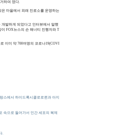
 근거하여 였다.
)이라는 작은 마을에서 외래 진료소를 운영하는
 개발하게 되었다고 인터뷰에서 말했
이 FOX뉴스의 숀 해너티 진행자와 T
미 약 700여명의 코로나19(COVI
프랑스에서 하이드록시클로로퀸과 아지
포 속으로 들어가서 인간 세포의 복제
다.