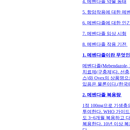
4. 메벤다졸 약물 동태
5. 항암작용에 대한 
6. 메벤다졸에 대한 인
7. 메벤다졸 임상 시험
8. 메벤다졸 작용 기전
1. 메벤다졸이란 무엇
메벤다졸(Mebendazole
치료제(구충제)다. 선충,
스)와 Ovex의 상품명
있음은 물론이다.(한국
2. 메벤다졸 복용량
1정 100mg으로 기생충
투여한다. WHO 가이드라인은 
도 3~6개월 복용하고 다포충증(
복용한다. 10년 이상 
다.