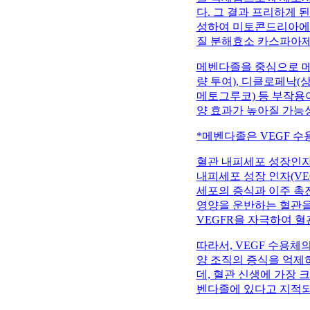
다. 그 결과 프리하게 
성하여 미토콘드리아에서
질 분해효소 카스파아제(
메벤다졸을 중심으로 메
량 투여), 디클로페낙(
메토그루코) 등 부작용
양 효과가 높아질 가능
*메벤다졸은 VEGF 
혈관 내피세포 성장인자 수용체(V
내피세포 성장 인자(V
세포의 증식과 이주 촉진
영양을 운반하는 혈관을 
VEGFR을 자극하여 혈
따라서, VEGF 수용체
양 조직의 증식을 억제하
데, 혈관 신생에 가장 
벤다졸에 있다고 지적되