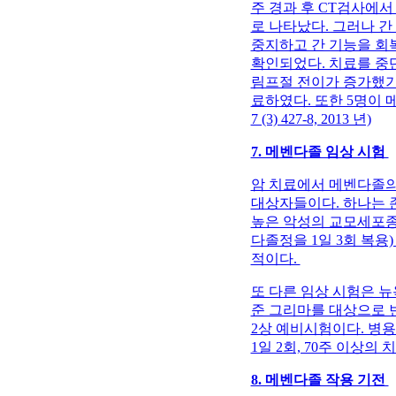
주 경과 후 CT검사에
로 나타났다. 그러나 간
중지하고 간 기능을 회
확인되었다. 치료를 중
림프절 전이가 증가했기
료하였다. 또한 5명이 메
7 (3) 427-8, 2013 년)
7. 메벤다졸 임상 시험
암 치료에서 메벤다졸의
대상자들이다. 하나는
높은 악성의 교모세포종 환
다졸정을 1일 3회 복용
적이다.
또 다른 임상 시험은 뉴욕 코헨
준 그리마를 대상으로 
2상 예비시험이다. 병용
1일 2회, 70주 이상의
8. 메벤다졸 작용 기전