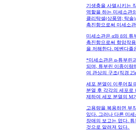
기생충을 사멸시키는 작용
역할을 하는 미세소관의
클리탁셀(상품명; 탁솔)과
촉진함으로써 미세소관(m
미세소관은 α와 β의 
촉진함으로써 항암작용을
을 저해한다. 메벤다졸
*미세소관은 α-튜부린
되며, 튜부린 이종이량체
여 관상의 구조(직경 2
세포 분열이 이루어질 
분열 후 각각의 세포로
제하여 세포 분열의 M
고용량을 복용하면 부작용
있다. 그러나 다른 미
장애의 보고는 없다. 
것으로 알려져 있다.