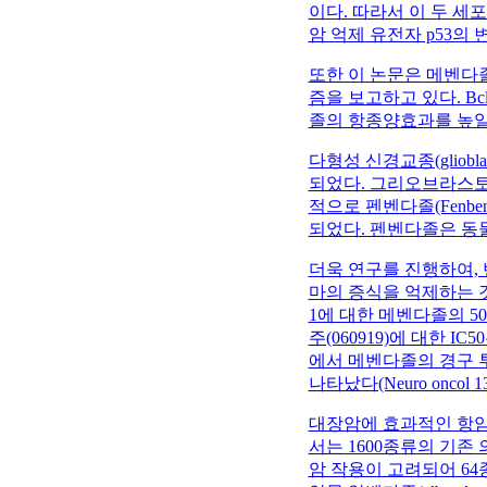
이다. 따라서 이 두 
암 억제 유전자 p53
또한 이 논문은 메벤다졸
즘을 보고하고 있다. B
졸의 항종양효과를 높일
다형성 신경교종(gliobla
되었다. 그리오브라스토
적으로 펜벤다졸(Fenbe
되었다. 펜벤다졸은 동
더욱 연구를 진행하여,
마의 증식을 억제하는 
1에 대한 메벤다졸의 50
주(060919)에 대한 
에서 메벤다졸의 경구 투
나타났다(Neuro oncol 13 (
대장암에 효과적인 항암
서는 1600종류의 기존 
암 작용이 고려되어 64종