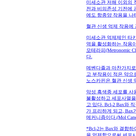
미세소관 저해 이외의 작
전과 비의존성 기전에 
에도 항종양 작용을 나
혈관 신생 억제 작용에
미세소관 억제제인 타
역을 활성화하는 작용이
모테라피(Metronomic
다.
메벤다졸과 마찬가지로 
고 부작용이 적은 약으
노스카핀은 혈관 신생 
악성 흑색종 세포를 사
불활성하고 세포사멸을 
고 있다. Bcl-2 Bax
가 프리하게 되고, Ba
메커니즘이다.(Mol Cancer Re
*Bcl-2는 Bax와 
을 억제함으로써 세포사