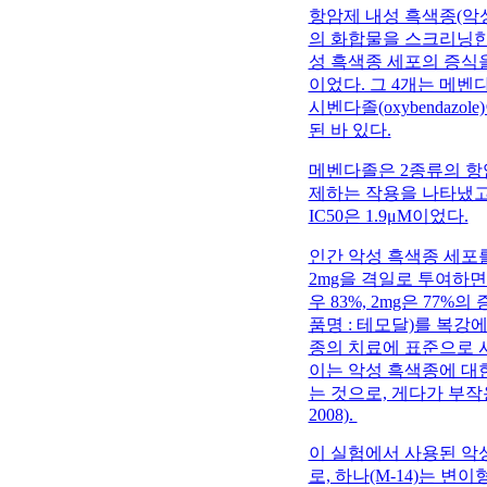
항암제 내성 흑색종(악성
의 화합물을 스크리닝한
성 흑색종 세포의 증식을 
이었다. 그 4개는 메벤다졸(me
시벤다졸(oxybenda
된 바 있다.
메벤다졸은 2종류의 항
제하는 작용을 나타냈고 
IC50은 1.9μM이었다.
인간 악성 흑색종 세포를
2mg을 격일로 투여하면
우 83%, 2mg은 77%의
품명 : 테모달)를 복강에
종의 치료에 표준으로 
이는 악성 흑색종에 대한
는 것으로, 게다가 부작용이 거
2008).
이 실험에서 사용된 악
로, 하나(M-14)는 변이