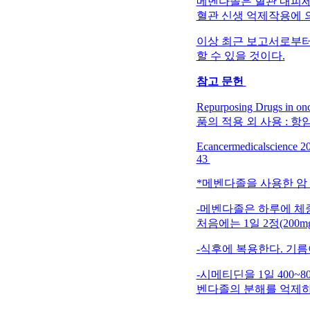
메벤다졸은 혈관 내피세
혈관 신생 억제작용에 
이상 최근 보고서로부터
할 수 있을 것이다.
참고 문헌
Repurposing Drugs in 
품의 적용 외 사용 : 
Ecancermedicalscience 201
43
*메벤다졸을 사용한 암
-메벤다졸은 하루에 체중 
처음에는 1일 2정(200
-식후에 복용한다. 기름
-시메티딘을 1일 400
벤다졸의 분해를 억제하